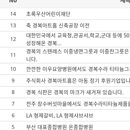
초록우산어린이재단
14
축 경복아트홈 신축공장 이전
13
대한민국에서 교육청,관공서,학교,군대 등에 5
12
성장해온 경복...
경복의 스텐레스 이중냉면그릇과 이중찬그릇은 
11
니다.
깐깐한 이우요양병원에서도 경복수라 티타늄그
10
주식회사 경복아트홈은 아동 정기 후원기업입니
9
경복 식판은 경복의 마크가 새겨져 있습니다.
8
전주 장수버섯마을에서도 경복수라티타늄제품을
7
LA 형제갈비, LA 형제샤브샤브
6
부산 대표종합병원 온종합병원
5